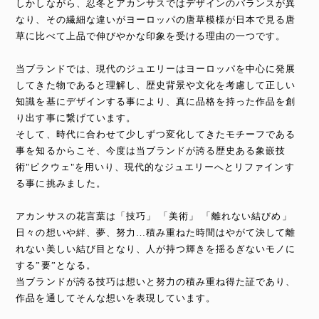
しかしながら、忍冬とアカンサスではデザインのバランスが異
なり、その繊細な違いがヨーロッパの唐草模様が日本で見る唐
草に比べて上品で伸びやかな印象を受ける理由の一つです。
当ブランドでは、現代のジュエリーはヨーロッパを中心に発展
してきた物であると理解し、歴史背景や文化を考慮して正しい
知識を基にデザインする事により、真に品格を持った作品を創
り出す事に繋げています。
そして、時代に合わせて少しずつ変化してきたモチーフである
事を知るからこそ、今度は当ブランドが誇る歴史ある象嵌技
術"ピクウェ"を用いり、現代的なジュエリーへとリファインす
る事に挑みました。
アカンサスの花言葉は「技巧」 「美術」 「離れない結びめ」
日々の想いや絆、夢、努力…積み重ねた時間はやがて決して離
れない美しい結び目となり、人が持つ輝きを揺るぎないモノに
する”要”となる。
当ブランドが誇る技巧は想いと努力の積み重ね得た証であり、
作品を通してそんな想いを表現しています。