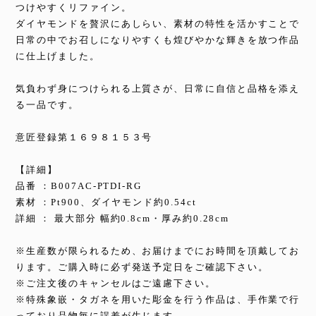
つけやすくリファイン。
ダイヤモンドを贅沢にあしらい、素材の特性を活かすことで
日常の中でお召しになりやすくも煌びやかな輝きを放つ作品
に仕上げました。
気負わず身につけられる上質さが、日常に自信と品格を添え
る一品です。
意匠登録第１６９８１５３号
【詳細】
品番 ：B007AC-PTDI-RG
素材 ：Pt900、ダイヤモンド約0.54ct
詳細 ： 最大部分 幅約0.8cm・厚み約0.28cm
※生産数が限られるため、お届けまでにお時間を頂戴してお
ります。ご購入時に必ず発送予定日をご確認下さい。
※ご注文後のキャンセルはご遠慮下さい。
※特殊象嵌・タガネを用いた彫金を行う作品は、手作業で行
っており品物毎に誤差が生じます。