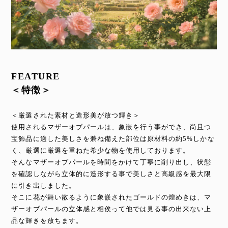
FEATURE
＜特徴＞
＜厳選された素材と造形美が放つ輝き＞
使用されるマザーオブパールは、象嵌を行う事ができ、尚且つ
宝飾品に適した美しさを兼ね備えた部位は原材料の約5%しかな
く、厳選に厳選を重ねた希少な物を使用しております。
そんなマザーオブパールを時間をかけて丁寧に削り出し、状態
を確認しながら立体的に造形する事で美しさと高級感を最大限
に引き出しました。
そこに花が舞い散るように象嵌されたゴールドの煌めきは、マ
ザーオブパールの立体感と相俟って他では見る事の出来ない上
品な輝きを放ちます。