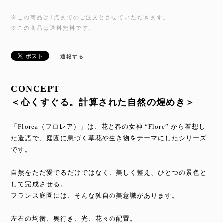
※この商品は1点までのご注文とさせていただきます。
※この商品は
送料無料
です。
通報する
CONCEPT
＜心くすぐる。計算された自然の煌めき＞
「Florea（フロレア）」は、花と春の女神 “Flore” から着想し
た造語で、庭園に息づく草花や生き物をテーマにしたシリーズ
です。
自然をただ愛でるだけではなく、美しく整え、ひとつの景色と
して完成させる。
フランス庭園には、そんな独自の美意識があります。
左右の均衡、奥行き、光、花々の配置。