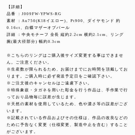
【詳細】
品番 ：J009FW-YPWS-RG
素材 ：Au750(K18イエロー)、Pt900、ダイヤモンド 約
0.16ct、白蝶マザーオブパール
詳細 ：中央モチーフ 全長 縦約2.2cm 横約2.1cm、リング
腕(最大径部分) 幅約0.3cm
※こちらのリングはご購入後サイズ変更する事はできませ
ん。ご注意ください。
※生産数が限られるため、お届けまでにお時間を頂戴してお
ります。ご購入時に必ず発送予定日をご確認下さい。
※ご注文後のキャンセルはご遠慮下さい。
※特殊象嵌・タガネを用いた彫金を行う作品は、手作業で行
っており品物毎に誤差が生じます。
※天然の素材を使用しているため、色や濃さ等の誤差がござ
います。
※記載されている作品およびその仕様は、作品の改良などの
ために予告なく変更（仕様変更、製造中止を含む）すること
がございます。