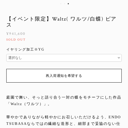
【イベント限定】Waltz( ワルツ/白蝶) ピア
ス
¥941,600
SOLD OUT
イヤリング加工※YG
再入荷通知を希望する
庭園で舞い、そっと語り合う一対の蝶をモチーフにした作品
「Waltz（ワルツ）」。
華やかでありながら軽やかにお召しいただけるよう、ENDO
TSUBASAならではの繊細な造形と、細部まで妥協のない仕