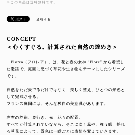
※この商品は
送料無料
です。
通報する
CONCEPT
＜心くすぐる。計算された自然の煌めき＞
「Florea（フロレア）」は、花と春の女神 “Flore” から着想し
た造語で、庭園に息づく草花や生き物をテーマにしたシリーズ
です。
自然をただ愛でるだけではなく、美しく整え、ひとつの景色と
して完成させる。
フランス庭園には、そんな独自の美意識があります。
左右の均衡、奥行き、光、花々の配置。
すべてが計算されていながら、そこに吹く風や、舞う蝶、揺れ
る草花によって、景色は一瞬ごとに表情を変えていきます。