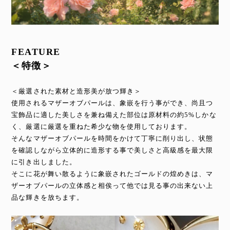
FEATURE
＜特徴＞
＜厳選された素材と造形美が放つ輝き＞
使用されるマザーオブパールは、象嵌を行う事ができ、尚且つ
宝飾品に適した美しさを兼ね備えた部位は原材料の約5%しかな
く、厳選に厳選を重ねた希少な物を使用しております。
そんなマザーオブパールを時間をかけて丁寧に削り出し、状態
を確認しながら立体的に造形する事で美しさと高級感を最大限
に引き出しました。
そこに花が舞い散るように象嵌されたゴールドの煌めきは、マ
ザーオブパールの立体感と相俟って他では見る事の出来ない上
品な輝きを放ちます。