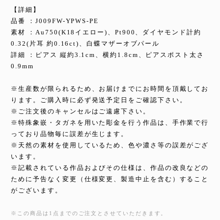
【詳細】
品番 ：J009FW-YPWS-PE
素材 ：Au750(K18イエロー)、Pt900、ダイヤモンド計約
0.32(片耳 約0.16ct)、白蝶マザーオブパール
詳細 ：ピアス 縦約3.1cm、横約1.8cm、ピアスポスト太さ
0.9mm
※生産数が限られるため、お届けまでにお時間を頂戴してお
ります。ご購入時に必ず発送予定日をご確認下さい。
※ご注文後のキャンセルはご遠慮下さい。
※特殊象嵌・タガネを用いた彫金を行う作品は、手作業で行
っており品物毎に誤差が生じます。
※天然の素材を使用しているため、色や濃さ等の誤差がござ
います。
※記載されている作品およびその仕様は、作品の改良などの
ために予告なく変更（仕様変更、製造中止を含む）すること
がございます。
※この商品は1点までのご注文とさせていただきます。