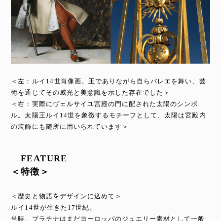
＜左：ルイ14世肖像画。王でありながら自らバレエを舞い、芸
術を通じてその威光と美意識を示した存在でした＞
＜右：実際にヴェルサイユ宮殿の門に配された太陽のシンボ
ル。太陽王ルイ14世を象徴するモチーフとして、太陽は宮殿内
の装飾にも随所に用いられています＞
FEATURE
＜特徴＞
＜歴史と物語をデザインに込めて＞
ルイ14世が生きた17世紀。
当時、プラチナはまだヨーロッパのジュエリー素材として一般