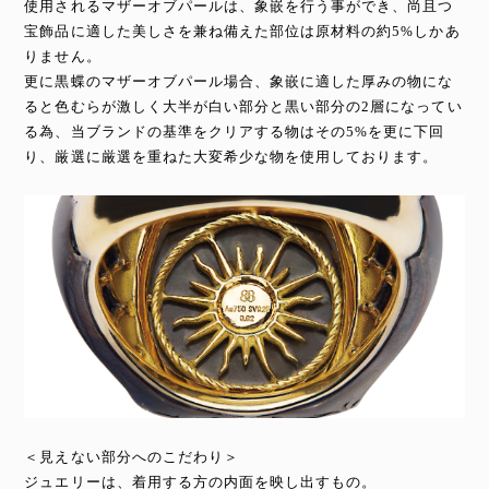
使用されるマザーオブパールは、象嵌を行う事ができ、尚且つ
宝飾品に適した美しさを兼ね備えた部位は原材料の約5%しかあ
りません。
更に黒蝶のマザーオブパール場合、象嵌に適した厚みの物にな
ると色むらが激しく大半が白い部分と黒い部分の2層になってい
る為、当ブランドの基準をクリアする物はその5%を更に下回
り、厳選に厳選を重ねた大変希少な物を使用しております。
＜見えない部分へのこだわり＞
ジュエリーは、着用する方の内面を映し出すもの。