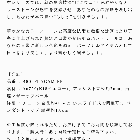
本シリーズでは、幻の象嵌技法“ピクウェ”と色鮮やかなカ
ラーストーンが感性を交錯させ、あなたの心の深層を映し出
し、あなたが本来持つ“らしさ”を引き出します。
華やかなカラーストーンと高度な技術と緻密な計算により丁
寧に仕上げられた贅沢と日常が交錯するパントゥールは、あ
なたの日常に新しい色彩を添え、パーソナルアイテムとして
日々をより美しく、より輝かしく演出します。
【詳細】
品番 ：B005PI-YGAM-PN
素材 ：Au750(K18イエロー)、アメシスト直径約7mm、白
蝶マザーオブパール
詳細 ：チェーン全長約41cmまで(スライド式で調整可)、ペ
ンダントトップ 縦横約1.0cm
※生産数が限られるため、お届けまでにお時間を頂戴してお
ります。ご購入時に必ず発送予定日をご確認下さい。
※ご注文後のキャンセルはご遠慮下さい。