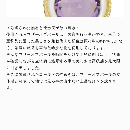
＜厳選された素材と造形美が放つ輝き＞
使用されるマザーオブパールは、象嵌を行う事ができ、尚且つ
宝飾品に適した美しさを兼ね備えた部位は原材料の約5%しかな
く、厳選に厳選を重ねた希少な物を使用しております。
そんなマザーオブパールを時間をかけて丁寧に削り出し、状態
を確認しながら立体的に造形する事で美しさと高級感を最大限
に引き出しました。
そこに象嵌されたゴールドの煌めきは、マザーオブパールの立
体感と相俟って他では見る事の出来ない上品な輝きを放ちま
す。